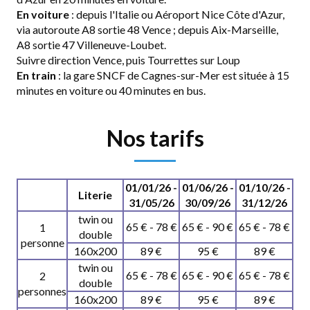
En voiture
: depuis l'Italie ou Aéroport Nice Côte d'Azur,
via autoroute A8 sortie 48 Vence ; depuis Aix-Marseille,
A8 sortie 47 Villeneuve-Loubet.
Suivre direction Vence, puis Tourrettes sur Loup
En train
: la gare SNCF de Cagnes-sur-Mer est située à 15
minutes en voiture ou 40 minutes en bus.
Nos tarifs
01/01/26 -
01/06/26 -
01/10/26 -
Literie
31/05/26
30/09/26
31/12/26
twin ou
65 € - 78 €
65 € - 90 €
65 € - 78 €
1
double
personne
160x200
89 €
95 €
89 €
twin ou
65 € - 78 €
65 € - 90 €
65 € - 78 €
2
double
personnes
160x200
89 €
95 €
89 €